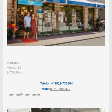
mau-mau
Moststr. 19
90762 Fürth
Telefon +49911-773664
mobil:
0160-7840372
mau-mau@mau-mau.de