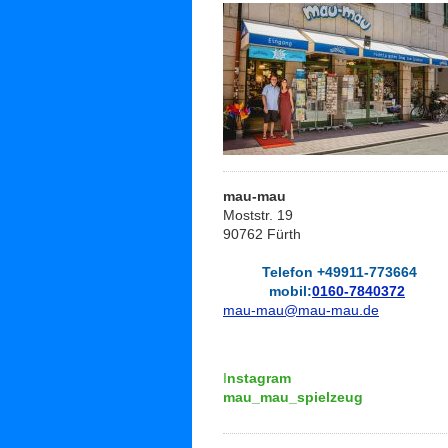
mau-mau
Moststr. 19
90762 Fürth
Telefon +49911-773664
mobil:
0160-7840372
mau-mau@mau-mau.de
I
nstagram
mau_mau_spielzeug